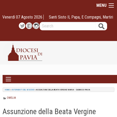
Skip
MENU
to
content
Venerdì 07 Agosto 2026
Santi Sisto II, Papa, E Compagni, Martiri
Search
Twitter
Facebook
Instagram
HOME
»
INTERVENTI DEL VESCOVO
»
ASSUNZIONE DELLA BEATA VERGINE MARIA – DUOMO DI PAVIA
OMELIA
Assunzione della Beata Vergine