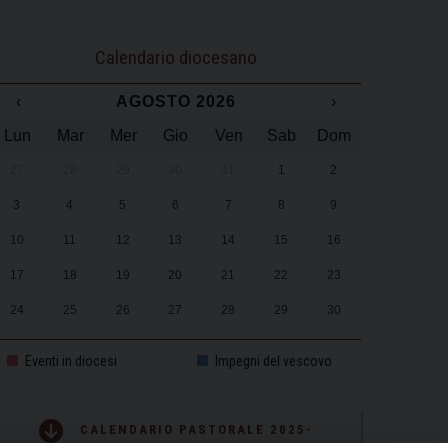
Calendario diocesano
‹
AGOSTO 2026
›
Lun
Mar
Mer
Gio
Ven
Sab
Dom
27
28
29
30
31
1
2
3
4
5
6
7
8
9
10
11
12
13
14
15
16
17
18
19
20
21
22
23
24
25
26
27
28
29
30
31
1
2
3
4
5
6
Eventi in diocesi
Impegni del vescovo
CALENDARIO PASTORALE 2025-