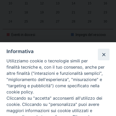
10
11
12
13
14
15
16
17
18
19
20
21
22
23
24
25
26
27
28
29
30
31
1
2
3
4
5
6
Eventi in diocesi
Impegni del vescovo
Informativa
CALENDARIO PASTORALE 2025-2026
Utilizziamo cookie o tecnologie simili per
finalità tecniche e, con il tuo consenso, anche per
altre finalità ("interazioni e funzionalità semplici",
"miglioramento dell'esperienza", "misurazione" e
"targeting e pubblicità") come specificato nella
cookie policy.
Cliccando su "accetta" acconsenti all'utilizzo dei
cookie. Cliccando su "personalizza" puoi avere
maggiori informazioni sui cookie utilizzati e