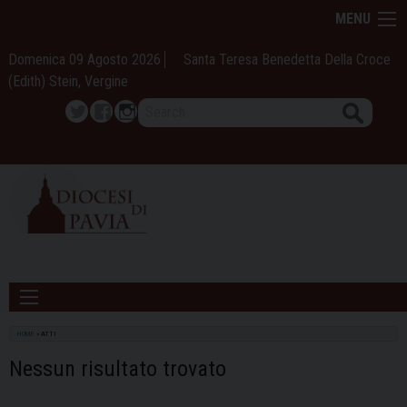
Skip
MENU
to
content
Domenica 09 Agosto 2026
Santa Teresa Benedetta Della Croce
(Edith) Stein, Vergine
Search
Twitter
Facebook
Instagram
HOME
»
ATTI
Nessun risultato trovato