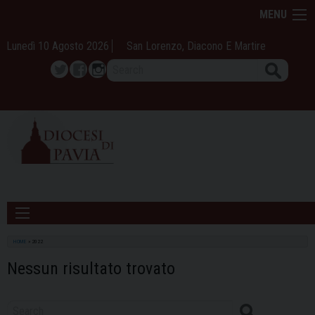
Skip
MENU
to
content
Lunedì 10 Agosto 2026
San Lorenzo, Diacono E Martire
Search
Twitter
Facebook
Instagram
HOME
»
2022
Nessun risultato trovato
Search