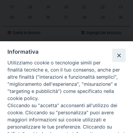
17
18
19
20
21
22
23
24
25
26
27
28
29
30
31
1
2
3
4
5
6
Eventi in diocesi
Impegni del vescovo
Informativa
CALENDARIO PASTORALE 2025-2026
Utilizziamo cookie o tecnologie simili per
finalità tecniche e, con il tuo consenso, anche per
altre finalità ("interazioni e funzionalità semplici",
"miglioramento dell'esperienza", "misurazione" e
"targeting e pubblicità") come specificato nella
cookie policy.
Cliccando su "accetta" acconsenti all'utilizzo dei
cookie. Cliccando su "personalizza" puoi avere
maggiori informazioni sui cookie utilizzati e
personalizzare le tue preferenze. Cliccando su