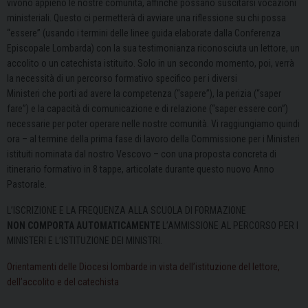
vivono appieno le nostre comunità, affinché possano suscitarsi vocazioni
ministeriali. Questo ci permetterà di avviare una riflessione su chi possa
“essere” (usando i termini delle linee guida elaborate dalla Conferenza
Episcopale Lombarda) con la sua testimonianza riconosciuta un lettore, un
accolito o un catechista istituito. Solo in un secondo momento, poi, verrà
la necessità di un percorso formativo specifico per i diversi
Ministeri che porti ad avere la competenza (“sapere”), la perizia (“saper
fare”) e la capacità di comunicazione e di relazione (“saper essere con”)
necessarie per poter operare nelle nostre comunità. Vi raggiungiamo quindi
ora – al termine della prima fase di lavoro della Commissione per i Ministeri
istituiti nominata dal nostro Vescovo – con una proposta concreta di
itinerario formativo in 8 tappe, articolate durante questo nuovo Anno
Pastorale.
L’ISCRIZIONE E LA FREQUENZA ALLA SCUOLA DI FORMAZIONE
NON
COMPORTA AUTOMATICAMENTE
L’AMMISSIONE AL PERCORSO PER I
MINISTERI E L’ISTITUZIONE DEI MINISTRI.
Orientamenti delle Diocesi lombarde in vista dell’istituzione del lettore,
dell’accolito e del catechista