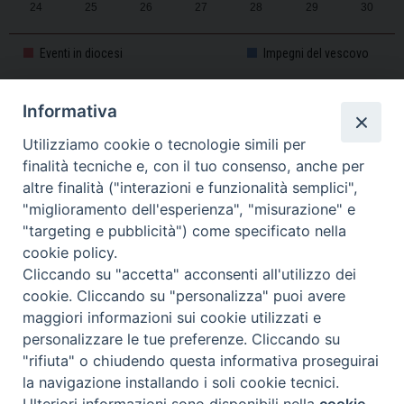
24
25
26
27
28
29
30
31
1
2
3
4
5
6
Eventi in diocesi
Impegni del vescovo
Informativa
CALENDARIO PASTORALE 2025-2026
Utilizziamo cookie o tecnologie simili per
finalità tecniche e, con il tuo consenso, anche per
altre finalità ("interazioni e funzionalità semplici",
"miglioramento dell'esperienza", "misurazione" e
"targeting e pubblicità") come specificato nella
cookie policy.
Cliccando su "accetta" acconsenti all'utilizzo dei
cookie. Cliccando su "personalizza" puoi avere
maggiori informazioni sui cookie utilizzati e
personalizzare le tue preferenze. Cliccando su
Piazza Duomo, 11 - 27100 Pavia - Tel. 0382.386511 - Fax
"rifiuta" o chiudendo questa informativa proseguirai
Twitter
Faceb
I
0382.386525 -
servizigenerali@diocesi.pavia.it
-
Privacy policy
la navigazione installando i soli cookie tecnici.