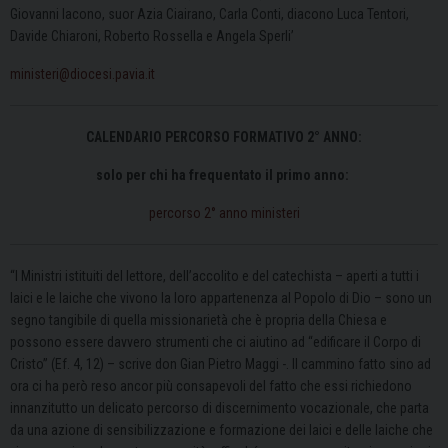
Giovanni Iacono, suor Azia Ciairano, Carla Conti, diacono Luca Tentori,
Davide Chiaroni, Roberto Rossella e Angela Sperli’
ministeri@diocesi.pavia.it
CALENDARIO PERCORSO FORMATIVO 2° ANNO:
solo per chi ha frequentato il primo anno:
percorso 2° anno ministeri
“I Ministri istituiti del lettore, dell’accolito e del catechista – aperti a tutti i
laici e le laiche che vivono la loro appartenenza al Popolo di Dio – sono un
segno tangibile di quella missionarietà che è propria della Chiesa e
possono essere davvero strumenti che ci aiutino ad “edificare il Corpo di
Cristo” (Ef. 4, 12) – scrive don Gian Pietro Maggi -. Il cammino fatto sino ad
ora ci ha però reso ancor più consapevoli del fatto che essi richiedono
innanzitutto un delicato percorso di discernimento vocazionale, che parta
da una azione di sensibilizzazione e formazione dei laici e delle laiche che