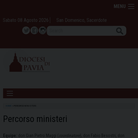
Skip
MENU
to
content
Sabato 08 Agosto 2026
San Domenico, Sacerdote
Search
Twitter
Facebook
Instagram
HOME
»
PERCORSO MINISTERI
Percorso ministeri
Equipe:
don Gian Pietro Maggi (
coordinatore
), don Fabio Besostri, don