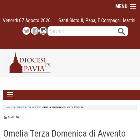
Skip
MENU
to
content
Venerdì 07 Agosto 2026
Santi Sisto II, Papa, E Compagni, Martiri
Search
Twitter
Facebook
Instagram
HOME
»
INTERVENTI DEL VESCOVO
»
OMELIA TERZA DOMENICA DI AVVENTO
OMELIA
Omelia Terza Domenica di Avvento