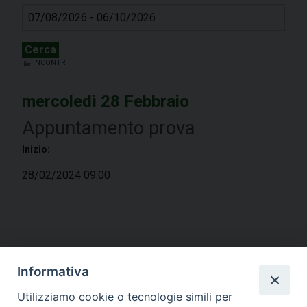
Cerca
INCONTRI
mercoledì
28
Febbraio
Appuntamento prova
Inizio:
28/02/2024 09:00
Informativa
P
o
Utilizziamo cookie o tecnologie simili per