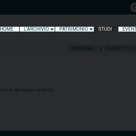
HOME
L’ARCHIVIO
PATRIMONIO
STUDI
EVENT
INVENTARI
PROGETTI DI
e fonti del nostro archivio: