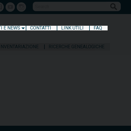
Search
Facebook
Youtube
Instagram
I E NEWS
CONTATTI
LINK UTILI
FAQ
 INVENTARIAZIONE
RICERCHE GENEALOGICHE