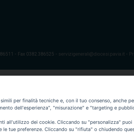
.386511 - Fax 0382.386525 -
servizigenerali@diocesi.pavia.it
-
Pr
imili per finalità tecniche e, con il tuo consenso, anche per 
amento dell'esperienza", "misurazione" e "targeting e pubbli
i all'utilizzo dei cookie. Cliccando su "personalizza" puoi
re le tue preferenze. Cliccando su "rifiuta" o chiudendo que