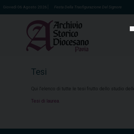
Skip
Giovedì 06 Agosto 2026
Festa Della Trasfigurazione Del Signore
to
content
Tesi
Qui l’elenco di tutte le tesi frutto dello studio dell
Tesi di laurea.