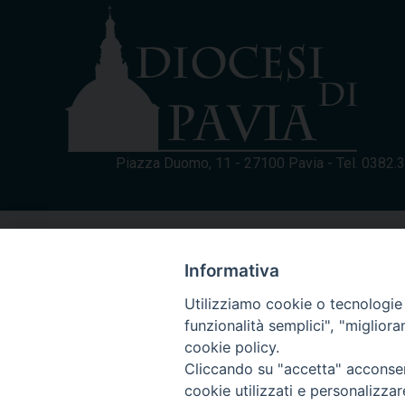
Piazza Duomo, 11 - 27100 Pavia - Tel. 0382
Informativa
Utilizziamo cookie o tecnologie s
funzionalità semplici", "miglior
cookie policy.
Cliccando su "accetta" acconsent
cookie utilizzati e personalizza