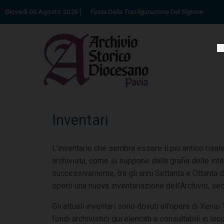
Skip
Giovedì 06 Agosto 2026
Festa Della Trasfigurazione Del Signore
to
content
Inventari
L’inventario che sembra essere il più antico risal
archivista, come si suppone dalla grafia delle inte
successivamente, tra gli anni Settanta e Ottanta d
operò una nuova inventariazione dell’Archivio, s
Gli attuali inventari sono dovuti all’opera di Xeni
fondi archivistici qui elencati e consultabili in loc