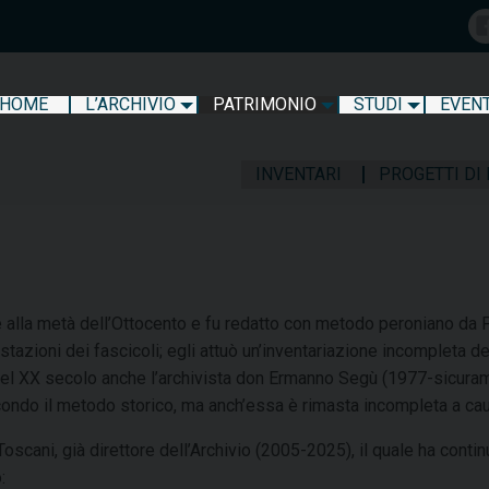
HOME
L’ARCHIVIO
PATRIMONIO
STUDI
EVENT
INVENTARI
PROGETTI DI
e alla metà dell’Ottocento e fu redatto con metodo peroniano da P
stazioni dei fascicoli; egli attuò un’inventariazione incompleta d
el XX secolo anche l’archivista don Ermanno Segù (1977-sicurament
econdo il metodo storico, ma anch’essa è rimasta incompleta a c
o Toscani, già direttore dell’Archivio (2005-2025), il quale ha cont
o: