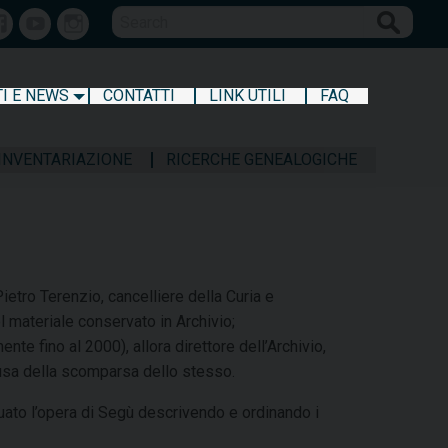
Search
Facebook
Youtube
Instagram
I E NEWS
CONTATTI
LINK UTILI
FAQ
 INVENTARIAZIONE
RICERCHE GENEALOGICHE
ietro Terenzio, cancelliere della Curia e
el materiale conservato in Archivio;
e fino al 2000), allora direttore dell’Archivio,
ausa della scomparsa dello stesso.
inuato l’opera di Segù descrivendo e ordinando i