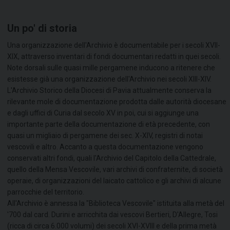
Un po' di storia
Una organizzazione dell'Archivio è documentabile per i secoli XVII-
XIX, attraverso inventari di fondi documentari redatti in quei secoli.
Note dorsali sulle quasi mille pergamene inducono a ritenere che
esistesse già una organizzazione dell'Archivio nei secoli XIII-XIV.
L'Archivio Storico della Diocesi di Pavia attualmente conserva la
rilevante mole di documentazione prodotta dalle autorità diocesane
e dagli uffici di Curia dal secolo XV in poi, cui si aggiunge una
importante parte della documentazione di età precedente, con
quasi un migliaio di pergamene dei sec. X-XIV, registri di notai
vescovili e altro. Accanto a questa documentazione vengono
conservati altri fondi, quali l'Archivio del Capitolo della Cattedrale,
quello della Mensa Vescovile, vari archivi di confraternite, di società
operaie, di organizzazioni del laicato cattolico e gli archivi di alcune
parrocchie del territorio.
All'Archivio è annessa la "Biblioteca Vescovile" istituita alla metà del
'700 dal card. Durini e arricchita dai vescovi Bertieri, D'Allegre, Tosi
(ricca di circa 6.000 volumi) dei secoli XVI-XVIII e della prima metà