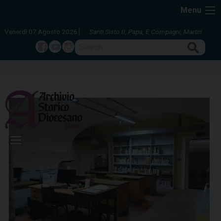
Skip
Menu
to
content
Venerdì 07 Agosto 2026
Santi Sisto II, Papa, E Compagni, Martiri
Search
Facebook
Youtube
Instagram