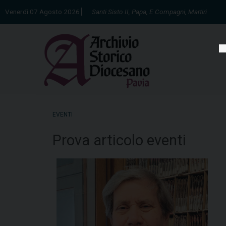
Skip
Venerdì 07 Agosto 2026
Santi Sisto II, Papa, E Compagni, Martiri
to
content
EVENTI
Prova articolo eventi