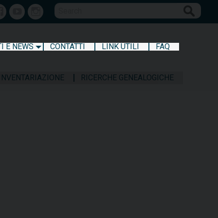
Search
Facebook
Youtube
Instagram
I E NEWS
CONTATTI
LINK UTILI
FAQ
 INVENTARIAZIONE
RICERCHE GENEALOGICHE