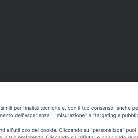
imili per finalità tecniche e, con il tuo consenso, anche per 
amento dell'esperienza", "misurazione" e "targeting e pubbli
i all'utilizzo dei cookie. Cliccando su "personalizza" puoi
re le tue preferenze. Cliccando su "rifiuta" o chiudendo que