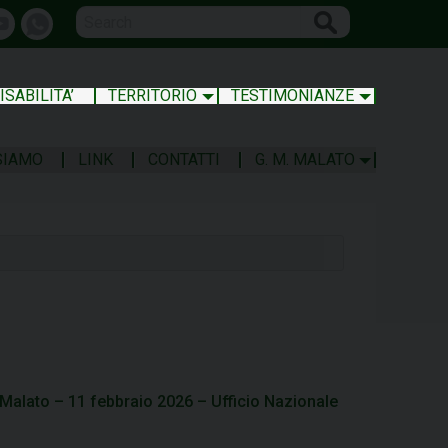
Search
book
Youtube
whatsapp
ISABILITA’
TERRITORIO
TESTIMONIANZE
SIAMO
LINK
CONTATTI
G. M. MALATO
Malato – 11 febbraio 2026 – Ufficio Nazionale