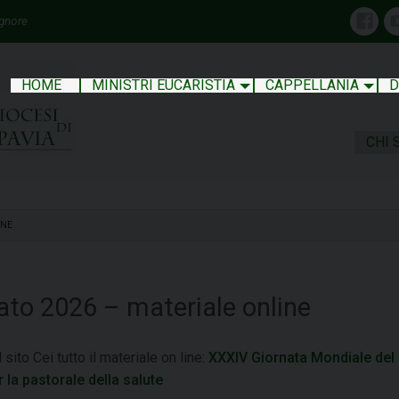
ignore
Face
HOME
MINISTRI EUCARISTIA
CAPPELLANIA
D
CHI 
INE
ato 2026 – materiale online
 sito Cei tutto il materiale on line:
XXXIV Giornata Mondiale del 
r la pastorale della salute