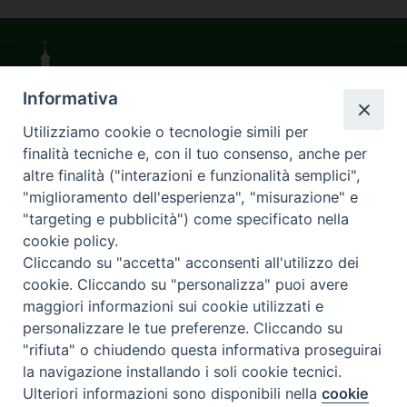
Informativa
Utilizziamo cookie o tecnologie simili per
finalità tecniche e, con il tuo consenso, anche per
altre finalità ("interazioni e funzionalità semplici",
"miglioramento dell'esperienza", "misurazione" e
Piazza Duomo, 11 - 27100 Pavia - Tel. 0382.386511 - Fax
0382.386525 -
servizigenerali@diocesi.pavia.it
-
Privacy
"targeting e pubblicità") come specificato nella
Facebook
Youtu
w
policy
cookie policy.
Cliccando su "accetta" acconsenti all'utilizzo dei
cookie. Cliccando su "personalizza" puoi avere
maggiori informazioni sui cookie utilizzati e
personalizzare le tue preferenze. Cliccando su
"rifiuta" o chiudendo questa informativa proseguirai
la navigazione installando i soli cookie tecnici.
Ulteriori informazioni sono disponibili nella
cookie
Preferenze Cookie