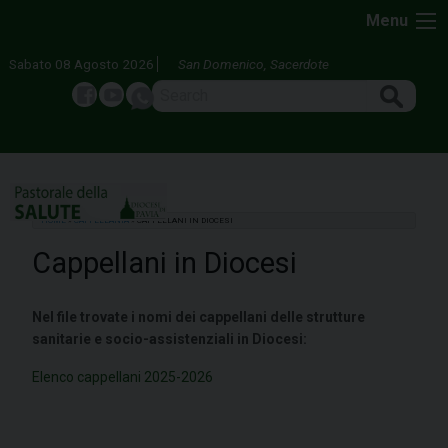
Skip
Menu
to
content
Sabato 08 Agosto 2026
San Domenico, Sacerdote
Search
Facebook
Youtube
whatsapp
HOME
»
CAPPELLANIA
»
CAPPELLANI IN DIOCESI
Cappellani in Diocesi
Nel file trovate i nomi dei cappellani delle strutture
sanitarie e socio-assistenziali in Diocesi:
Elenco cappellani 2025-2026