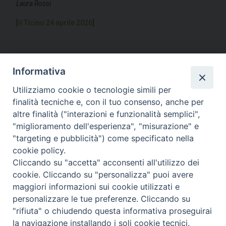
Laura Rossi
[
il Ticino 24 aprile 2026
]
Informativa
Utilizziamo cookie o tecnologie simili per
finalità tecniche e, con il tuo consenso, anche per
altre finalità ("interazioni e funzionalità semplici",
"miglioramento dell'esperienza", "misurazione" e
"targeting e pubblicità") come specificato nella
cookie policy.
Cliccando su "accetta" acconsenti all'utilizzo dei
cookie. Cliccando su "personalizza" puoi avere
maggiori informazioni sui cookie utilizzati e
personalizzare le tue preferenze. Cliccando su
Piazza Duomo, 11 - 27100 Pavia - Tel. 0382.386511 - Fax
0382.386525 -
servizigenerali@diocesi.pavia.it
-
Privacy
"rifiuta" o chiudendo questa informativa proseguirai
Facebook
Youtu
I
policy
la navigazione installando i soli cookie tecnici.