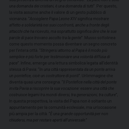
una domanda dei cristiani, è una domanda di tutti
”. Per questo,
la visita assume anche il valore di un gesto pubblico di
vicinanza. “
Accogliere Papa Leone XIV significa mostrare
affetto e solidarietà nei suoi confronti, anche a fronte degli
attacchi che ha ricevuto, ma soprattutto significa dire che le sue
parole di pace trovano ascolto tra la gente
”. Musso sottolinea
come questo momento possa diventare un segno concreto
per l’intera città. “
Stringersi attorno al Papa è il modo più
semplice e più forte per testimoniare una volontà diffusa di
pace
”. Infine, emerge una lettura simbolica legata all’identità
stessa di Pavia: “
In una città rappresentata da un ponte arriva
un pontefice, cioè un costruttore di ponti
”. Un’immagine che
diventa quasi una consegna. “
Il Pontefice nella città del ponte
invita Pavia a riscoprire la sua vocazione: essere una città che
costruisce legami tra mondi diversi, tra generazioni, tra culture
”,
In questa prospettiva, la visita del Papa non è soltanto un
appuntamento per la comunità ecclesiale, ma un’occasione
più ampia per la città. “
È una grande opportunità per non
chiudersi, ma per restare aperti all’universale
.”