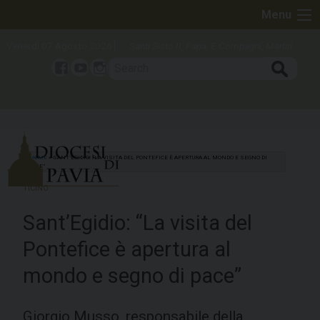
Skip
Menu
to
content
Venerdì 07 Agosto 2026
Santi Sisto II, Papa, E Compagni, Martiri
Search
Facebook
Youtube
Instagram
HOME
»
SANT’EGIDIO: “LA VISITA DEL PONTEFICE È APERTURA AL MONDO E SEGNO DI
PACE”
TICINO
Sant’Egidio: “La visita del
Pontefice è apertura al
mondo e segno di pace”
Giorgio Musso, responsabile della