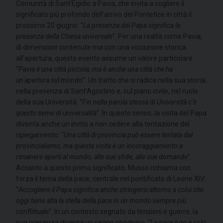
Comunità di Sant’Egidio a Pavia, che invita a cogliere il
significato più profondo dell’arrivo del Pontefice in città il
prossimo 20 giugno: “
La presenza del Papa significa la
presenza della Chiesa universale
”. Per una realtà come Pavia,
di dimensioni contenute ma con una vocazione storica
all’apertura, questo evento assume un valore particolare.
“
Pavia è una città piccola, ma è anche una città che ha
un’apertura sul mondo
”. Un tratto che si radica nella sua storia,
nella presenza di Sant’Agostino e, sul piano civile, nel ruolo
della sua Università. “
Fin nella parola stessa di Università c’è
questo seme di universalità
”. In questo senso, la visita del Papa
diventa anche un invito a non cedere alla tentazione del
ripiegamento: “
Una città di provincia può essere tentata dal
provincialismo, ma questa visita è un incoraggiamento a
rimanere aperti al mondo, alle sue sfide, alle sue domande
”.
Accanto a questo primo significato, Musso richiama con
forza il tema della pace, centrale nel pontificato di Leone XIV:
“
Accogliere il Papa significa anche stringersi attorno a colui che
oggi tiene alta la stella della pace in un mondo sempre più
conflittuale
”. In un contesto segnato da tensioni e guerre, la
sua presenza diventa un segno condiviso. “
La pace non è solo