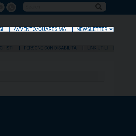
Search
book
Youtube
whatsapp
SI
AVVENTO/QUARESIMA
NEWSLETTER
CHISTI
PERSONE CON DISABILITÀ
LINK UTILI