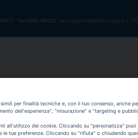
.386511 - Fax 0382.386525 -
servizigenerali@diocesi.pavia.it
-
Pr
imili per finalità tecniche e, con il tuo consenso, anche per 
amento dell'esperienza", "misurazione" e "targeting e pubbli
i all'utilizzo dei cookie. Cliccando su "personalizza" puoi
re le tue preferenze. Cliccando su "rifiuta" o chiudendo que