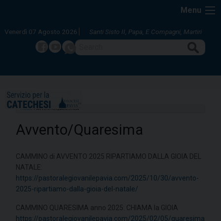
Skip
Menu
to
content
Venerdì 07 Agosto 2026
Santi Sisto II, Papa, E Compagni, Martiri
Search
Facebook
Youtube
whatsapp
HOME
»
AVVENTO/QUARESIMA
Avvento/Quaresima
CAMMINO di AVVENTO 2025 RIPARTIAMO DALLA GIOIA DEL
NATALE:
https://pastoralegiovanilepavia.com/2025/10/30/avvento-
2025-ripartiamo-dalla-gioia-del-natale/
CAMMINO QUARESIMA anno 2025: CHIAMA la GIOIA
https://pastoralegiovanilepavia.com/2025/02/05/quaresima