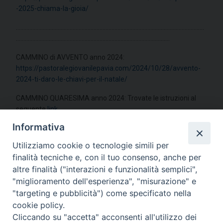
-2025-chiama-la-gioia/
………………………………………………………………………………………………………………
………………………………………………………………………………………….
CAMMINO di AVVENTO anno 2024:
https://pastoralegiovanilepavia.com/2024/10/28/avvento-
2024-ti-daro-le-chiavi-per-il-natale/
CAMMINO QUARESIMA anno 2024: Trovate le istruzioni al
seguente
link
Informativa
Utilizziamo cookie o tecnologie simili per
finalità tecniche e, con il tuo consenso, anche per
altre finalità ("interazioni e funzionalità semplici",
"miglioramento dell'esperienza", "misurazione" e
"targeting e pubblicità") come specificato nella
cookie policy.
Cliccando su "accetta" acconsenti all'utilizzo dei