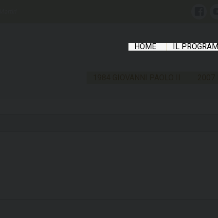
Martiri
Face
HOME
IL PROGRA
1984 GIOVANNI PAOLO II
2007