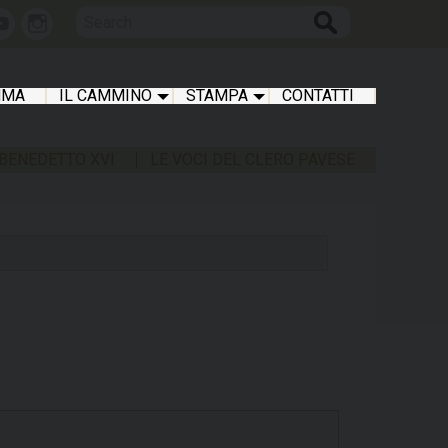
Search
book
Youtube
Instagram
MMA
IL CAMMINO
STAMPA
CONTATTI
 BENEDETTO XVI
LE VOCI DEL CLERO PAVESE