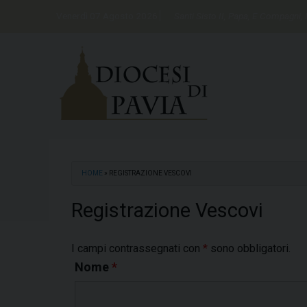
Skip
Venerdì 07 Agosto 2026
Santi Sisto II, Papa, E Compagni, 
to
content
HOME
»
REGISTRAZIONE VESCOVI
Registrazione Vescovi
I campi contrassegnati con
*
sono obbligatori.
Nome
*