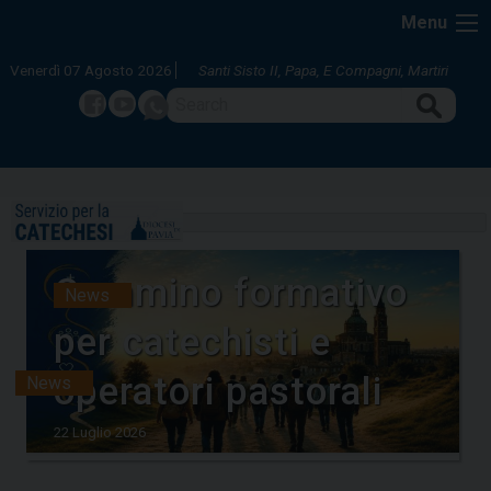
Skip
Menu
to
content
Venerdì 07 Agosto 2026
Santi Sisto II, Papa, E Compagni, Martiri
Search
Facebook
Youtube
whatsapp
HOME
Cammino formativo
News
per catechisti e
operatori pastorali
News
22 Luglio 2026