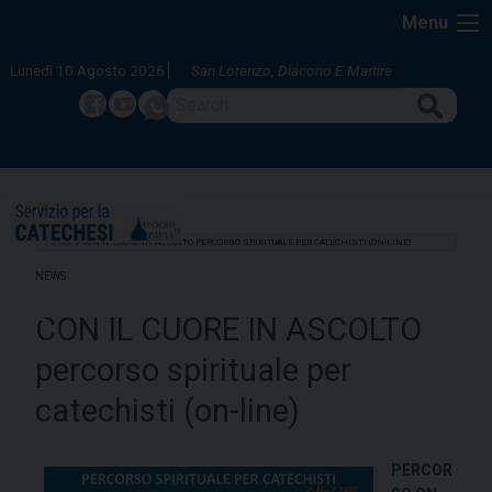
Skip
Menu
to
content
Lunedì 10 Agosto 2026
San Lorenzo, Diacono E Martire
Search
Facebook
Youtube
whatsapp
HOME
»
CON IL CUORE IN ASCOLTO PERCORSO SPIRITUALE PER CATECHISTI (ON-LINE)
NEWS
CON IL CUORE IN ASCOLTO
percorso spirituale per
catechisti (on-line)
PERCOR