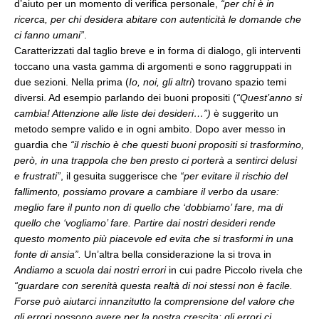
d’aiuto per un momento di verifica personale,
“per chi è in
ricerca, per chi desidera abitare con autenticità le domande che
ci fanno umani”
.
Caratterizzati dal taglio breve e in forma di dialogo, gli interventi
toccano una vasta gamma di argomenti e sono raggruppati in
due sezioni. Nella prima (
Io, noi, gli altri
) trovano spazio temi
diversi. Ad esempio parlando dei buoni propositi (
“Quest’anno si
cambia! Attenzione alle liste dei desideri…”)
è suggerito un
metodo sempre valido e in ogni ambito. Dopo aver messo in
guardia che
“il rischio è che questi buoni propositi si trasformino,
però, in una trappola che ben presto ci porterà a sentirci delusi
e frustrati”
, il gesuita suggerisce che
“per evitare il rischio del
fallimento, possiamo provare a cambiare il verbo da usare:
meglio fare il punto non di quello che ‘dobbiamo’ fare, ma di
quello che ‘vogliamo’ fare. Partire dai nostri desideri rende
questo momento più piacevole ed evita che si trasformi in una
fonte di ansia”.
Un’altra bella considerazione la si trova in
Andiamo a scuola dai nostri errori
in cui padre Piccolo rivela che
“guardare con serenità questa realtà di noi stessi non è facile.
Forse può aiutarci innanzitutto la comprensione del valore che
gli errori possono avere per la nostra crescita: gli errori ci