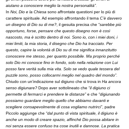
aiutano a conoscere meglio la nostra personalità”.
In
Noi, Dio e la Chiesa
sono affrontate questioni per lo più di
carattere spirituale. Ad esempio affrontando il tema
C’è davvero
un disegno di Dio su di me?
, il gesuita precisa che
“sarebbe più
opportuno, forse, pensare che questo disegno non è così
nascosto, ma è scritto dentro di noi. Sono io, con i miei doni, i
miei limiti, la mia storia, il disegno che Dio ha tracciato. Per
questo, capire la volontà di Dio su di me significa innanzitutto
conoscere me stesso, per quanto possibile. Ma proprio perché
solo Dio mi conosce fino in fondo, solo nella relazione con Lui
posso fare verità sulla mia vita. Solo se vedo quale tessera del
puzzle sono, posso collocarmi meglio nel quadro del mondo”.
Chiudo con un’indicazione sul digiuno che si trova in
Ha ancora
senso digiunare?
Dopo aver sottolineato che
“il digiuno ci
permette di fermarci e prendere le distanze”
e che
“digiunando
possiamo guardare meglio quello che abbiamo davanti e
scegliere consapevolmente di cosa vogliamo nutrirci”
, padre
Piccolo aggiunge che
“dal punto di vista spirituale, il digiuno è
anche un modo di creare spazio, affinché Dio possa abitare in
noi senza essere confuso tra cose inutili e dannose. La pratica