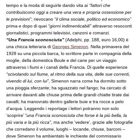
tempo e la moda di seguirle dando vita ai
“fattori che
contribuiscono oggi a creare una vera e propria ossessione per
le previsioni”
; rievocano
“il
c
lima sociale, politico ed economico”
prima e dopo di quei
“giorni indimenticabili”
attraverso resoconti
giornalistici, programmi televisivi, canzoni e romanzi
.
“
Una Francia sconosciuta”
(Adelphi, pp. 188, euro 16,00) è
una chicca letteraria di
Georges Simenon
.
Nella primavera del
1928 su una piccola barca, lo scrittore parte in compagnia della
moglie, della domestica Boule e del cane per un viaggio
attraverso i fiumi e i canali della Francia. Di quelle esperienze
“scivolando sul fiume, al ritmo della sua vita, delle sue correnti,
vivendo di lui, con lui”
, Simenon narra come ha dormito sotto
una pioggia sferzante; ha sguazzato nel fango; ha cercato di
arrivare davanti alle chiuse prima delle grandi chiatte tirate dai
cavalli; ha manovrato dentro gallerie buie e tra rocce a pelo
d’acqua. Leggendo i reportage i lettori potranno non solo
‘scoprire’
“una Francia sconosciuta che forse è la più bella, la
più varia e la più ricca”
, ma anche ‘vedere’, grazie alle fotografie
che corredano il volume, luoghi – locande, chiuse, barconi –
dove Simenon ha ambientato le inchieste del commissario