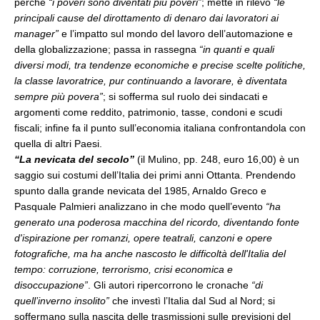
perché
“i poveri sono diventati più poveri”
; mette in rilevo
“le
principali cause del dirottamento di denaro dai lavoratori ai
manager”
e l’impatto sul mondo del lavoro dell’automazione e
della globalizzazione; passa in rassegna
“in quanti e quali
diversi modi, tra tendenze economiche e precise scelte politiche,
la classe lavoratrice, pur continuando a lavorare, è diventata
sempre più povera”
; si sofferma sul ruolo dei sindacati e
argomenti come reddito, patrimonio, tasse, condoni e scudi
fiscali; infine fa il punto sull’economia italiana confrontandola con
quella di altri Paesi.
“La nevicata del secolo”
(il Mulino, pp. 248, euro 16,00) è un
saggio sui costumi dell’Italia dei primi anni Ottanta. Prendendo
spunto dalla grande nevicata del 1985, Arnaldo Greco e
Pasquale Palmieri analizzano in che modo quell’evento
“ha
generato una poderosa macchina del ricordo, diventando fonte
d'ispirazione per romanzi, opere teatrali, canzoni e opere
fotografiche, ma ha anche nascosto le difficoltà dell'Italia del
tempo: corruzione, terrorismo, crisi economica e
disoccupazione”
. Gli autori ripercorrono le cronache
“di
quell’inverno insolito”
che investì l’Italia dal Sud al Nord; si
soffermano sulla nascita delle trasmissioni sulle previsioni del