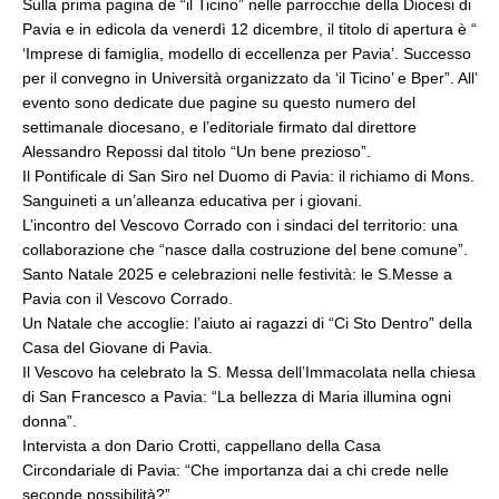
Sulla prima pagina de “il Ticino” nelle parrocchie della Diocesi di
Pavia e in edicola da venerdì 12 dicembre, il titolo di apertura è “
‘Imprese di famiglia, modello di eccellenza per Pavia’. Successo
per il convegno in Università organizzato da ‘il Ticino’ e Bper”. All’
evento sono dedicate due pagine su questo numero del
settimanale diocesano, e l’editoriale firmato dal direttore
Alessandro Repossi dal titolo “Un bene prezioso”.
Il Pontificale di San Siro nel Duomo di Pavia: il richiamo di Mons.
Sanguineti a un’alleanza educativa per i giovani.
L’incontro del Vescovo Corrado con i sindaci del territorio: una
collaborazione che “nasce dalla costruzione del bene comune”.
Santo Natale 2025 e celebrazioni nelle festività: le S.Messe a
Pavia con il Vescovo Corrado.
Un Natale che accoglie: l’aiuto ai ragazzi di “Ci Sto Dentro” della
Casa del Giovane di Pavia.
Il Vescovo ha celebrato la S. Messa dell’Immacolata nella chiesa
di San Francesco a Pavia: “La bellezza di Maria illumina ogni
donna”.
Intervista a don Dario Crotti, cappellano della Casa
Circondariale di Pavia: “Che importanza dai a chi crede nelle
seconde possibilità?”.