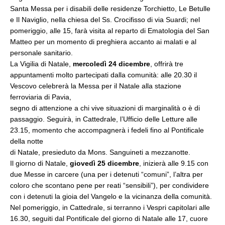
Santa Messa per i disabili delle residenze Torchietto, Le Betulle
e Il Naviglio, nella chiesa del Ss. Crocifisso di via Suardi; nel
pomeriggio, alle 15, farà visita al reparto di Ematologia del San
Matteo per un momento di preghiera accanto ai malati e al
personale sanitario.
La Vigilia di Natale,
mercoledì 24 dicembre
, offrirà tre
appuntamenti molto partecipati dalla comunità: alle 20.30 il
Vescovo celebrerà la Messa per il Natale alla stazione
ferroviaria di Pavia,
segno di attenzione a chi vive situazioni di marginalità o è di
passaggio. Seguirà, in Cattedrale, l’Ufficio delle Letture alle
23.15, momento che accompagnerà i fedeli fino al Pontificale
della notte
di Natale, presieduto da Mons. Sanguineti a mezzanotte.
Il giorno di Natale,
giovedì 25 dicembre
, inizierà alle 9.15 con
due Messe in carcere (una per i detenuti “comuni”, l’altra per
coloro che scontano pene per reati “sensibili”), per condividere
con i detenuti la gioia del Vangelo e la vicinanza della comunità.
Nel pomeriggio, in Cattedrale, si terranno i Vespri capitolari alle
16.30, seguiti dal Pontificale del giorno di Natale alle 17, cuore