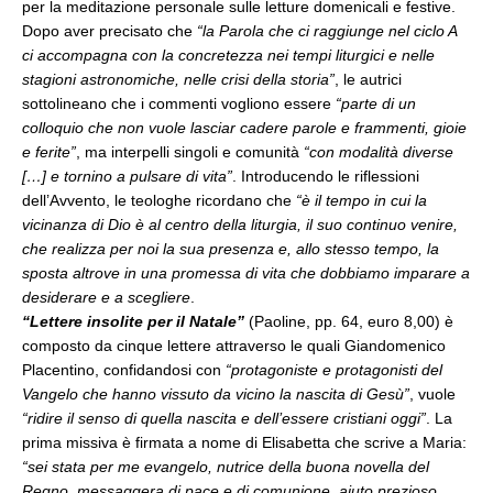
per la meditazione personale sulle letture domenicali e festive.
Dopo aver precisato che
“la Parola che ci raggiunge nel ciclo A
ci accompagna con la concretezza nei tempi liturgici e nelle
stagioni astronomiche, nelle crisi della storia”
, le autrici
sottolineano che i commenti vogliono essere
“parte di un
colloquio che non vuole lasciar cadere parole e frammenti, gioie
e ferite”
, ma interpelli singoli e comunità
“con modalità diverse
[…] e tornino a pulsare di vita”
. Introducendo le riflessioni
dell’Avvento, le teologhe ricordano che
“è il tempo in cui la
vicinanza di Dio è al centro della liturgia, il suo continuo venire,
che realizza per noi la sua presenza e, allo stesso tempo, la
sposta altrove in una promessa di vita che dobbiamo imparare a
desiderare e a scegliere
.
“Lettere insolite per il Natale”
(Paoline, pp. 64, euro 8,00) è
composto da cinque lettere attraverso le quali Giandomenico
Placentino, confidandosi con
“protagoniste e protagonisti del
Vangelo che hanno vissuto da vicino la nascita di Gesù”
, vuole
“ridire il senso di quella nascita e dell’essere cristiani oggi”
. La
prima missiva è firmata a nome di Elisabetta che scrive a Maria:
“sei stata per me evangelo, nutrice della buona novella del
Regno, messaggera di pace e di comunione, aiuto prezioso