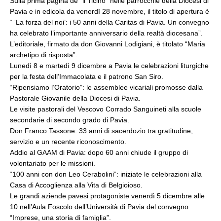
Sulla prima pagina de “il Ticino” nelle parrocchie della Diocesi di
Pavia e in edicola da venerdì 28 novembre, il titolo di apertura è
“ ‘La forza del noi’: i 50 anni della Caritas di Pavia. Un convegno
ha celebrato l’importante anniversario della realtà diocesana”.
L’editoriale, firmato da don Giovanni Lodigiani, è titolato “Maria
archetipo di risposta”.
Lunedì 8 e martedì 9 dicembre a Pavia le celebrazioni liturgiche
per la festa dell’Immacolata e il patrono San Siro.
“Ripensiamo l’Oratorio”: le assemblee vicariali promosse dalla
Pastorale Giovanile della Diocesi di Pavia.
Le visite pastorali del Vescovo Corrado Sanguineti alla scuole
secondarie di secondo grado di Pavia.
Don Franco Tassone: 33 anni di sacerdozio tra gratitudine,
servizio e un recente riconoscimento.
Addio al GAAM di Pavia: dopo 60 anni chiude il gruppo di
volontariato per le missioni.
“100 anni con don Leo Cerabolini”: iniziate le celebrazioni alla
Casa di Accoglienza alla Vita di Belgioioso.
Le grandi aziende pavesi protagoniste venerdì 5 dicembre alle
10 nell’Aula Foscolo dell’Università di Pavia del convegno
“Imprese, una storia di famiglia”.