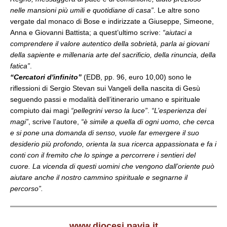
nelle mansioni più umili e quotidiane di casa”
. Le altre sono
vergate dal monaco di Bose e indirizzate a Giuseppe, Simeone,
Anna e Giovanni Battista; a quest’ultimo scrive:
“aiutaci a
comprendere il valore autentico della sobrietà, parla ai giovani
della sapiente e millenaria arte del sacrificio, della rinuncia, della
fatica”
.
“Cercatori d'infinito”
(EDB, pp. 96, euro 10,00) sono le
riflessioni di Sergio Stevan sui Vangeli della nascita di Gesù
seguendo passi e modalità dell’itinerario umano e spirituale
compiuto dai magi
“pellegrini verso la luce”
.
“L’esperienza dei
magi”
, scrive l’autore,
“è simile a quella di ogni uomo, che cerca
e si pone una domanda di senso, vuole far emergere il suo
desiderio più profondo, orienta la sua ricerca appassionata e fa i
conti con il fremito che lo spinge a percorrere i sentieri del
cuore. La vicenda di questi uomini che vengono dall’oriente può
aiutare anche il nostro cammino spirituale e segnarne il
percorso”.
www.diocesi.pavia.it