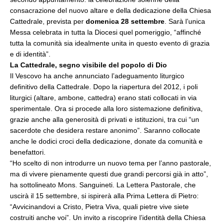
consacrazione del nuovo altare e della dedicazione della Chiesa
Cattedrale, prevista per
domenica 28 settembre
. Sarà l’unica
Messa celebrata in tutta la Diocesi quel pomeriggio, “affinché
tutta la comunità sia idealmente unita in questo evento di grazia
e di identità”.
La Cattedrale, segno visibile del popolo di Dio
Il Vescovo ha anche annunciato l’adeguamento liturgico
definitivo della Cattedrale. Dopo la riapertura del 2012, i poli
liturgici (altare, ambone, cattedra) erano stati collocati in via
sperimentale. Ora si procede alla loro sistemazione definitiva,
grazie anche alla generosità di privati e istituzioni, tra cui “un
sacerdote che desidera restare anonimo”. Saranno collocate
anche le dodici croci della dedicazione, donate da comunità e
benefattori.
“Ho scelto di non introdurre un nuovo tema per l’anno pastorale,
ma di vivere pienamente questi due grandi percorsi già in atto”,
ha sottolineato Mons. Sanguineti. La Lettera Pastorale, che
uscirà il 15 settembre, si ispirerà alla Prima Lettera di Pietro:
“Avvicinandovi a Cristo, Pietra Viva, quali pietre vive siete
costruiti anche voi”. Un invito a riscoprire l’identità della Chiesa