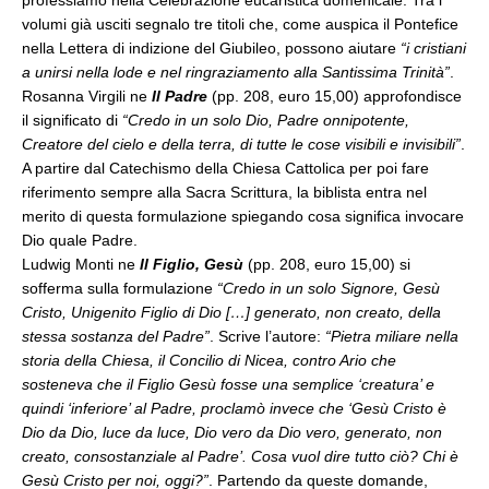
professiamo nella Celebrazione eucaristica domenicale. Tra i
volumi già usciti segnalo tre titoli che, come auspica il Pontefice
nella Lettera di indizione del Giubileo, possono aiutare
“i cristiani
a unirsi nella lode e nel ringraziamento alla Santissima Trinità”
.
Rosanna Virgili ne
Il Padre
(pp. 208, euro 15,00) approfondisce
il significato di
“Credo in un solo Dio, Padre onnipotente,
Creatore del cielo e della terra, di tutte le cose visibili e invisibili”
.
A partire dal Catechismo della Chiesa Cattolica per poi fare
riferimento sempre alla Sacra Scrittura, la biblista entra nel
merito di questa formulazione spiegando cosa significa invocare
Dio quale Padre.
Ludwig Monti ne
Il Figlio, Gesù
(pp. 208, euro 15,00) si
sofferma sulla formulazione
“Credo in un solo Signore, Gesù
Cristo, Unigenito Figlio di Dio […] generato, non creato, della
stessa sostanza del Padre”
. Scrive l’autore:
“Pietra miliare nella
storia della Chiesa, il Concilio di Nicea, contro Ario che
sosteneva che il Figlio Gesù fosse una semplice ‘creatura’ e
quindi ‘inferiore’ al Padre, proclamò invece che ‘Gesù Cristo è
Dio da Dio, luce da luce, Dio vero da Dio vero, generato, non
creato, consostanziale al Padre’. Cosa vuol dire tutto ciò? Chi è
Gesù Cristo per noi, oggi?”
. Partendo da queste domande,