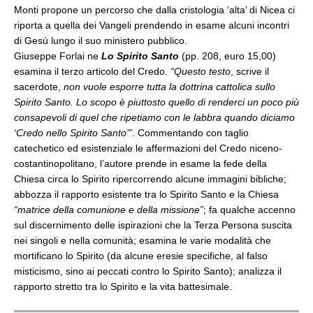
Monti propone un percorso che dalla cristologia ‘alta’ di Nicea ci
riporta a quella dei Vangeli prendendo in esame alcuni incontri
di Gesù lungo il suo ministero pubblico.
Giuseppe Forlai ne
Lo Spirito Santo
(pp. 208, euro 15,00)
esamina il terzo articolo del Credo.
“Questo testo
, scrive il
sacerdote,
non vuole esporre tutta la dottrina cattolica sullo
Spirito Santo. Lo scopo è piuttosto quello di renderci un poco più
consapevoli di quel che ripetiamo con le labbra quando diciamo
‘Credo nello Spirito Santo’”
. Commentando con taglio
catechetico ed esistenziale le affermazioni del Credo niceno-
costantinopolitano, l’autore prende in esame la fede della
Chiesa circa lo Spirito ripercorrendo alcune immagini bibliche;
abbozza il rapporto esistente tra lo Spirito Santo e la Chiesa
“matrice della comunione e della missione”
; fa qualche accenno
sul discernimento delle ispirazioni che la Terza Persona suscita
nei singoli e nella comunità; esamina le varie modalità che
mortificano lo Spirito (da alcune eresie specifiche, al falso
misticismo, sino ai peccati contro lo Spirito Santo); analizza il
rapporto stretto tra lo Spirito e la vita battesimale.