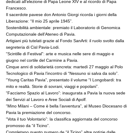
dedicati all’elezione di Papa Leone XIV e al ricordo di Papa
Francesco.
Il sacerdote pavese don Antonio Giorgi ricorda i giorni della
Liberazione: “Il mio 25 aprile 1945”.
Sostenibilità ambientale: premiato il Laboratorio di Genomica
Computazionale dell’Ateneo di Pavia.
Artigiani più tutelati grazie al Fondo SanArti: il ruolo svolto dalla
segreteria di Cisl Pavia-Lodi.
“Scintille di Festival”: arte e musica nelle sere di maggio e
giugno nel cortile del Carmine a Pavia.
Cinque anni di solidarietà concreta: martedì 27 maggio al Polo
Tecnologico di Pavia l’incontro di “Nessuno si salva da solo”.
“Young Caritas Pavia”, presentato il volume “I Longobardi: tra
mito e realtà. Storie di sovrani, viaggi e popolani”.
“Facciamo Spazio al Lavoro”: inaugurata a Pavia la nuova sede
dei Servizi al Lavoro e Aree Sociali di Apolf.
“Mino Milani – Come è bella l’avventura”, al Museo Diocesano di
Pavia la premiazione del concorso.
“Vota il tuo Volontario”: la classifica aggiornata del concorso
promosso da “il Ticino”.
Completano questo numero de “il Ticino” altre notizie dalle