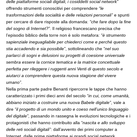
delle piattaforme sociali digitali, i cosiddetti social network”
offrendo strumenti conoscitivi per comprendere
“le
trasformazioni della socialità e delle relazioni personali”
e spunti
per cercare di dare risposte alla domanda:
“che fare dopo la fine
del sogno di Internet?”
. Il religioso francescano precisa che
l’episodio biblico della torre non è solo metafora:
“è strumento
sapienziale ineguagliabile per chiederci come e perché questo
stia accadendo e sia possibile”
,
sottolineando che
“nel suo
parlarci di sogni e delusioni su progetti di coesione universale
sembra essere la cornice tematica e la matrice concettuale
perfetta per rileggere i ruggenti anni Venti di questo secolo e
aiutarci a comprendere questa nuova stagione del vivere
umano”
.
Nella prima parte padre Benanti ripercorre le tappe che hanno
caratterizzato i primi dieci anni del secolo
“in cui, come umanità,
abbiano iniziato a costruire una nuova Babele digitale”
, vale a
dire
“il progetto di un mondo unito e coeso nell’unico linguaggio
del digitale”,
passando in rassegna le evoluzioni tecnologiche e i
protagonisti che hanno contribuito alla
“nascita e allo sviluppo
delle reti sociali digitali”
: dall’avvento dei primi computer a
Internet, dalle prime piattaforme ai grandi social network