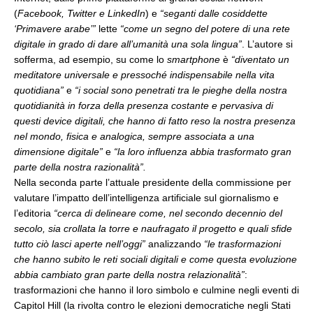
(
Facebook, Twitter e LinkedIn
) e
“seganti
dalle cosiddette
‘Primavere arabe’”
lette
“come un segno del potere di una rete
digitale in grado di dare all’umanità una sola lingua”
. L’autore si
sofferma, ad esempio, su come lo
smartphone
è
“diventato un
meditatore universale e pressoché indispensabile nella vita
quotidiana”
e
“i social sono penetrati tra le pieghe della nostra
quotidianità in forza della presenza costante e pervasiva di
questi device digitali, che hanno di fatto reso la nostra presenza
nel mondo, fisica e analogica, sempre associata a una
dimensione digitale”
e
“la loro influenza abbia trasformato gran
parte della nostra razionalità”.
Nella seconda parte l’attuale presidente della commissione per
valutare l’impatto dell’intelligenza artificiale sul giornalismo e
l’editoria
“cerca di delineare come, nel secondo decennio del
secolo, sia crollata la torre e naufragato il progetto e quali sfide
tutto ciò lasci aperte nell’oggi”
analizzando
“le trasformazioni
che hanno subito le reti sociali digitali e come questa evoluzione
abbia cambiato gran parte della nostra relazionalità”
:
trasformazioni che hanno il loro simbolo e culmine negli eventi di
Capitol Hill (la rivolta contro le elezioni democratiche negli Stati