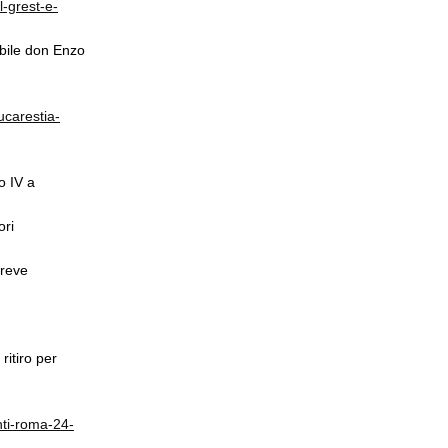
-grest-e-
abile don Enzo
ucarestia-
i
o IV a
ri
breve
ritiro per
nti-roma-24-