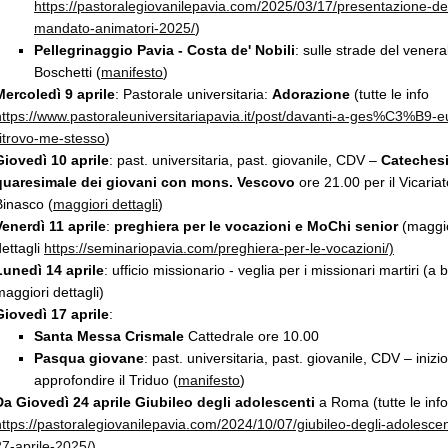
https://pastoralegiovanilepavia.com/2025/03/17/presentazione-del
mandato-animatori-2025/
)
Pellegrinaggio Pavia - Costa de' Nobili
: sulle strade del vener
Boschetti (
manifesto
)
Mercoledì 9 aprile
: Pastorale universitaria:
Adorazione
(tutte le info
https://www.pastoraleuniversitariapavia.it/post/davanti-a-ges%C3%B9-e
ritrovo-me-stesso
)
Giovedì 10 aprile
: past. universitaria, past. giovanile, CDV –
Cateches
quaresimale dei giovani con mons. Vescovo
ore 21.00 per il Vicariat
Binasco (
maggiori dettagli
)
Venerdì 11 aprile
:
preghiera per le vocazioni e MoChi senior
(maggio
dettagli
https://seminariopavia.com/preghiera-per-le-vocazioni/)
Lunedì 14 aprile
: ufficio missionario - veglia per i missionari martiri (a 
maggiori dettagli)
Giovedì 17 aprile
:
Santa Messa Crismale
Cattedrale ore 10.00
Pasqua giovane
: past. universitaria, past. giovanile, CDV – inizio 
approfondire il Triduo (
manifesto
)
Da Giovedì 24 aprile Giubileo degli adolescenti
a Roma (tutte le info
https://pastoralegiovanilepavia.com/2024/10/07/giubileo-degli-adolesce
27-aprile-2025/
)