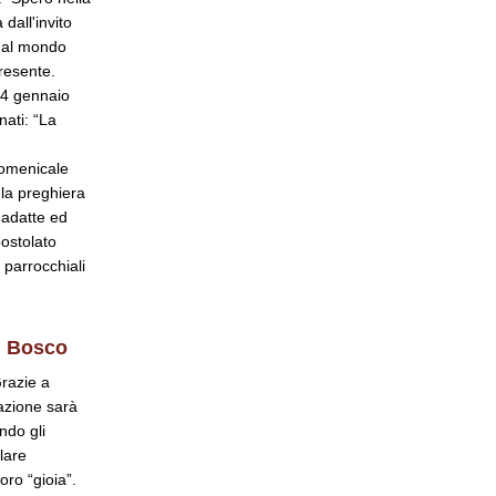
 dall'invito
e al mondo
resente.
 24 gennaio
nati: “La
domenicale
 la preghiera
 adatte ed
postolato
 parrocchiali
ni Bosco
Grazie a
azione sarà
ndo gli
lare
oro “gioia”.