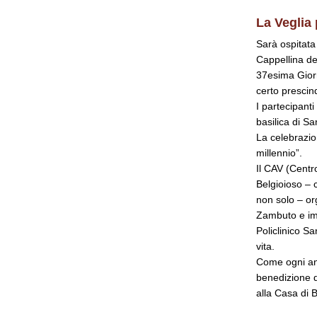
La Veglia 
Sarà ospitata
Cappellina del
37esima Giorn
certo prescin
I partecipanti
basilica di S
La celebrazio
millennio”.
Il CAV (Centro
Belgioioso – 
non solo – or
Zambuto e imp
Policlinico Sa
vita.
Come ogni ann
benedizione d
alla Casa di B