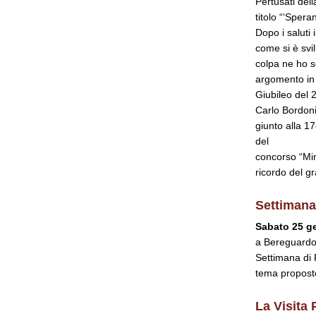
Pertusati del
titolo “‘Sper
Dopo i saluti
come si è svil
colpa ne ho s
argomento in s
Giubileo del 
Carlo Bordoni
giunto alla 1
del
concorso “Mino
ricordo del g
Settimana
Sabato 25 g
a Bereguardo,
Settimana di 
tema proposto
La Visita