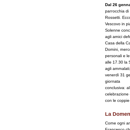
Dal 26 genna
parrocchia di
Rossetti. Ecc
Vescovo in pi
Solenne conce
agli amici def
Casa della Ca
Domini, mercol
personali e le
alle 17.30 la 
agli ammalati,
venerdì 31 ge
giornata
conclusiva: al
celebrazione d
con le coppie
La Domeni
Come ogni ann
Francesco che