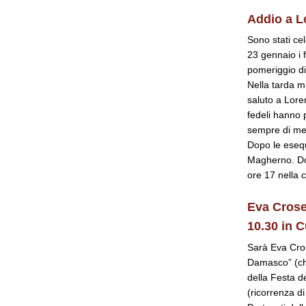
Addio a Lo
Sono stati cel
23 gennaio i 
pomeriggio di
Nella tarda m
saluto a Loren
fedeli hanno 
sempre di merc
Dopo le esequ
Magherno. Don
ore 17 nella c
Eva Croset
10.30 in C
Sarà Eva Cros
Damasco” (che
della Festa de
(ricorrenza d