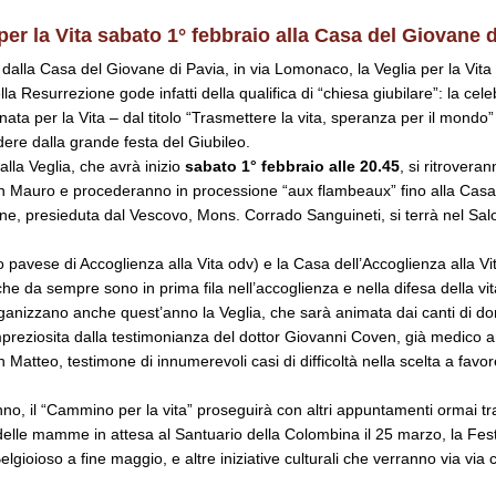
per la Vita sabato 1° febbraio alla Casa del Giovane 
 dalla Casa del Giovane di Pavia, in via Lomonaco, la Veglia per la Vita
la Resurrezione gode infatti della qualifica di “chiesa giubilare”: la cel
ata per la Vita – dal titolo “Trasmettere la vita, speranza per il mondo
dere dalla grande festa del Giubileo.
 alla Veglia, che avrà inizio
sabato 1° febbraio alle 20.45
, si ritroveran
an Mauro e procederanno in processione “aux flambeaux” fino alla Casa
ne, presieduta dal Vescovo, Mons. Corrado Sanguineti, si terrà nel Sal
 pavese di Accoglienza alla Vita odv) e la Casa dell’Accoglienza alla Vit
che da sempre sono in prima fila nell’accoglienza e nella difesa della vi
ganizzano anche quest’anno la Veglia, che sarà animata dai canti di d
reziosita dalla testimonianza del dottor Giovanni Coven, già medico a
n Matteo, testimone di innumerevoli casi di difficoltà nella scelta a favor
o, il “Cammino per la vita” proseguirà con altri appuntamenti ormai trad
elle mamme in attesa al Santuario della Colombina il 25 marzo, la Fest
elgioioso a fine maggio, e altre iniziative culturali che verranno via via