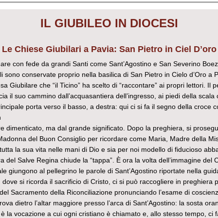
IL GIUBILEO IN DIOCESI
Le Chiese Giubilari a Pavia:
San Pietro in Ciel Dʼoro
dare con fede da grandi Santi come Sant’Agostino e San Severino Boezi
i sono conservate proprio nella basilica di San Pietro in Cielo d’Oro a P
 Giubilare che “il Ticino” ha scelto di “raccontare” ai propri lettori. Il 
cia il suo cammino dall’acquasantiera dell’ingresso, ai piedi della scala
rincipale porta verso il basso, a destra: qui ci si fa il segno della croce 
n
e dimenticato, ma dal grande significato. Dopo la preghiera, si proseg
a Madonna del Buon Consiglio per ricordare come Maria, Madre della Mis
utta la sua vita nelle mani di Dio e sia per noi modello di fiducioso abb
ra del Salve Regina chiude la “tappa”. È ora la volta dell’immagine del C
le giungono al pellegrino le parole di Sant’Agostino riportate nella guid
 dove si ricorda il sacrificio di Cristo, ci si può raccogliere in preghiera p
del Sacramento della Riconciliazione pronunciando l’esame di coscienz
trova dietro l’altar maggiore presso l’arca di Sant’Agostino: la sosta oran
 è la vocazione a cui ogni cristiano è chiamato e, allo stesso tempo, ci f