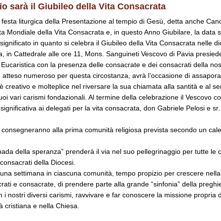
aio sarà il Giubileo della Vita Consacrata
, festa liturgica della Presentazione al tempio di Gesù, detta anche Cand
ta Mondiale della Vita Consacrata e, in questo Anno Giubilare, la data s
 significato in quanto si celebra il Giubileo della Vita Consacrata nelle di
, in Cattedrale alle ore 11, Mons. Sanguineti Vescovo di Pavia presied
Eucaristica con la presenza delle consacrate e dei consacrati della nost
, atteso numeroso per questa circostanza, avrà l’occasione di assapora
è creativo e molteplice nel riversare la sua chiamata alla santità e al ser
 suoi vari carismi fondazionali. Al termine della celebrazione il Vescovo 
gnificativa ai delegati per la vita consacrata, don Gabriele Pelosi e sr.
la consegneranno alla prima comunità religiosa prevista secondo un cal
ada della speranza” prenderà il via nel suo pellegrinaggio per tutte le 
consacrati della Diocesi.
una settimana in ciascuna comunità, tempo propizio per crescere nel
crati e consacrate, di prendere parte alla grande “sinfonia” della preghi
on i nostri diversi carismi, ravvivare e far conoscere la missione propria di
à cristiana e nella Chiesa.