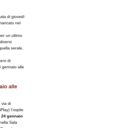
nata di giovedì
 mancato nel
per un ultimo
diversi
uella serale,
ero di
4 gennaio alle
io alle
 via di
lay) l’ospite
 24 gennaio
nella Sala