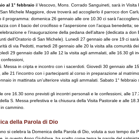
io al 1° febbraio
il Vescovo, Mons. Corrado Sanguineti, sarà in Visita 
 San Michele Maggiore, dove troverà ad accoglierlo il parroco don Carl
o il programma: domenica 26 gennaio alle ore 10.30 ci sarà l’accoglien
azza con il bacio del crocifisso e l’aspersione con l’acqua benedetta; se
lebrazione e l’inaugurazione della pedana dell’altare (dedicata a don 
unti dell’Oratorio di San Michele). Lunedì 27 gennaio alle ore 19 ci sarà l
rità di via Pedotti, martedì 28 gennaio alle 20 la visita alla comunità 
edì 29 gennaio dalle 10 alle 12 la visita agli ammalati, alle 16.30 gli in
 confessioni,
S. Messa in cripta e incontro con i sacerdoti. Giovedì 30 gennaio alle 15.
 alle 21 l’incontro con i partecipanti al corso in preparazione al matrimo
nnaio in mattinata un’ulteriore visita agli ammalati. Sabato 1° febbraio 
le ore 16.30 sono previsti gli incontri personali e le confessioni, alle 17.
ella S. Messa prefestiva e la chiusura della Visita Pastorale e alle 18.3
 in cammino.
ca della Parola di Dio
o si celebra la Domenica della Parola di Dio, voluta a suo tempo da 
, in questo Anno Giubilare, ha scelto come tema le parole del salmista