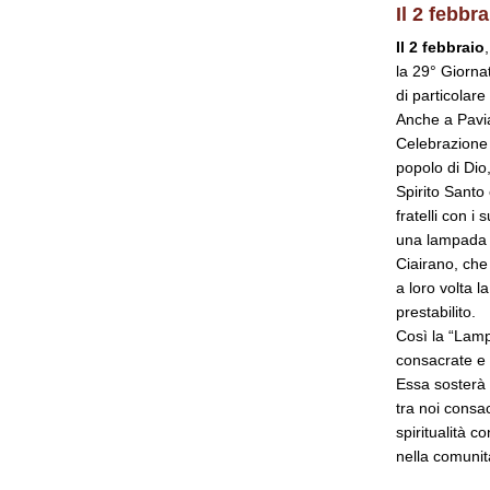
Il 2 febbr
Il 2 febbraio
la 29° Giorna
di particolare
Anche a Pavia
Celebrazione 
popolo di Dio
Spirito Santo 
fratelli con i
una lampada si
Ciairano, che
a loro volta 
prestabilito.
Così la “Lamp
consacrate e 
Essa sosterà 
tra noi consa
spiritualità c
nella comunit