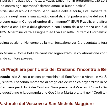
la Curia, in piazza Duomo 11 a Pavia. L’incontro, in programma alle 10
ando contro ogni speranza’: riprendiamoci le buone notizie”.
 iniziali del Vescovo Corrado Sanguineti e delle autorità, Eva Crosetta r
uppata negli anni la sua attività giornalistica. Si parlerà anche del suo l
e sono nato in Congo all’ombra di un mango?” (BUR Rizzoli), che affro
intonia con il titolo della giornata e con il tema della speranza che è a
2025. Al termine verrà assegnato ad Eva Crosetta il “Premio Giornalisti
”,
7esima edizione. Nel corso della manifestazione verrà presentata la ter
 Milani – Com’è bella l’avventura” organizzato, in collaborazione con “i
rande scrittore pavese.
 di Preghiera
per lʼUnità dei Cristiani:
lʼincontro a B
ennaio
, alle 21 nella chiesa parrocchiale di Sant’Antonio Abate, in via 
 si terrà il secondo momento di preghiera ecumenica organizzato in o
Preghiera per l’Unità dei Cristiani. Sarà presente il Vescovo Corrado San
 quest’anno è la domanda che Gesù fa a Marta e a tutti noi: “Credi tu
 Pastorale del Vescovo a San Michele Maggiore