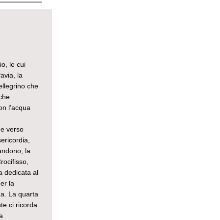
o, le cui
avia, la
pellegrino che
 che
con l’acqua
ue verso
ericordia,
andono; la
rocifisso,
a dedicata al
er la
a. La quarta
te ci ricorda
a