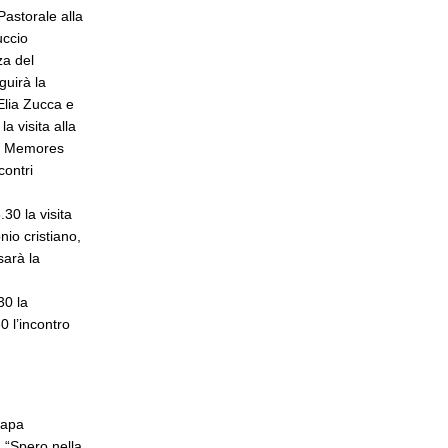
Pastorale alla
uccio
za del
guirà la
Elia Zucca e
a visita alla
dei Memores
contri
30 la visita
nio cristiano,
sarà la
30 la
0 l’incontro
Papa
 “Spero nella