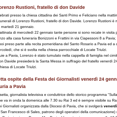
renzo Rustioni, fratello di don Davide
ebrati presso la chiesa cittadina dei Santi Primo e Feliciano nella matti
funerali di Lorenzo Rustioni, fratello di don Davide. Lorenzo Rustioni è
 martedì 21 gennaio.
attinata di mercoledì 22 gennaio tante persone si sono recate in visita 
zo alla casa funeraria Bonizzoni e Frattini in via Ciapessoni 8 a Pavia; 
poi preso parte alla recita pomeridiana del Santo Rosario a Pavia ed a q
oledì, che si è svolta nella chiesa parrocchiale di Locate Triulzi.
ie a Pavia, Lorenzo è stato tumulato nella cappella di famiglia nel cimit
 Davide presiederà la Santa Messa in suffragio del fratello venerdì 2
hiesa di Locate Triulzi.
ta ospite della Festa dei Giornalisti
venerdì 24 genna
uria a Pavia
etta, giornalista televisiva e conduttrice dello storico programma “Sulla
 va in onda la domenica alle 7.30 su Rai 3 ed è sempre visibile su RaiP
i Giornalisti organizzata dalla Diocesi di Pavia, che si svolgerà
venerdì
i San Francesco di Sales, patrono degli operatori della comunicazione) 