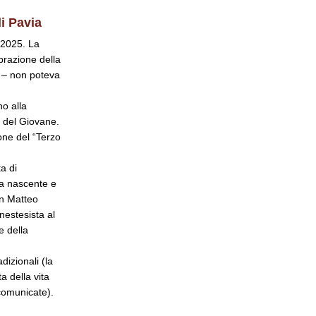
di Pavia
 2025. La
ebrazione della
” – non poteva
no alla
 del Giovane.
one del “Terzo
a di
ta nascente e
on Matteo
nestesista al
e della
izionali (la
a della vita
 comunicate).