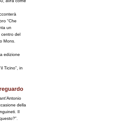
.30, avrà come
acconterà
ibro “Che
nta un
l centro del
co Mons.
za edizione
l Ticino”, in
ereguardo
Sant’Antonio
ccasione della
guineti. Il
 questo?”.