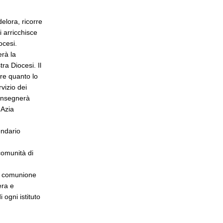
elora, ricorre
i arricchisce
ocesi.
erà la
ra Diocesi. Il
re quanto lo
vizio dei
consegnerà
 Azia
endario
comunità di
la comunione
era e
 ogni istituto