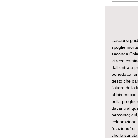
Lasciarsi gui
spoglie mortal
seconda Chiesa
vi reca comin
dall’entrata p
benedetta, u
gesto che par
l’altare dell
abbia messo t
bella preghie
davanti al qua
percorso; qui,
celebrazione 
“stazione” si 
che la santità