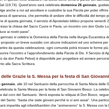
Sal 119,74). Quest'anno sarà celebrata
domenica 26 gennaio
, guidata
lge anche a noi ad ascoltare e custodire la sua Parola per poter offrir
anza di speranza, che permetta di andare oltre le difficoltà del tempo p
ne di questa giornata, il servizio di Apostolato biblico propone venerdì
presso la chiesa del Sacro Cuore in Pavia, un incontro con don Giulio Lu
luce ai nostri passi”.
ennaio si celebra la Domenica della Parola nella liturgia Eucaristica 
, è proposto un breve sussidio con alcune indicazioni ed uno schema per
 partire da questa celebrazione, ogni comunità potrà trovare le forme più
avorire l’incontro e l’approfondimento della Parola di Dio. Il Servizio di A
ato da don Paolo Pelosi) è disponibile per progettare ed avviare percorsi
to alla Sacra Scrittura.
 delle Grazie la S. Messa per la festa di San Giovan
 gennaio
, alle 10 nel Santuario della parrocchia di Santa Maria delle 
celebrata la Santa Messa per la festa di San Giovanni Bosco. La celebr
dal coro del Santuario. Verrà esposta la reliquia di Don Bosco, segue
del Santo: “basta che siate giovani perché io vi ami assai”. Una partico
arà impartita agli infanti/bambini che “animeranno” la S. Messa con la l