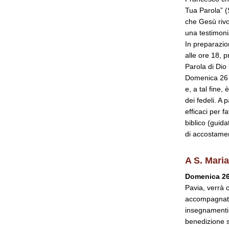
Tua Parola” (
che Gesù rivo
una testimoni
In preparazio
alle ore 18, 
Parola di Dio 
Domenica 26 g
e, a tal fine
dei fedeli. A
efficaci per f
biblico (guid
di accostamen
A S. Maria
Domenica 26
Pavia, verrà 
accompagnata 
insegnamenti 
benedizione s