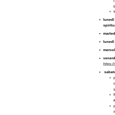
d
i
lunedì
spiritu
marted
lunedì
mercol
venerd
https:/
sabat
v
M
i