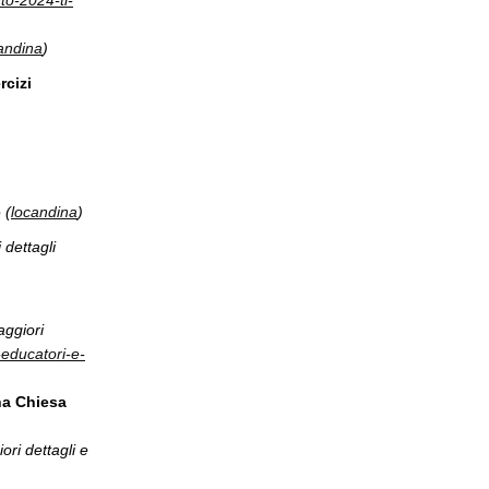
to-2024-ti-
andina
)
rcizi
e
(
locandina
)
 dettagli
ggiori
educatori-e-
una Chiesa
ori dettagli e