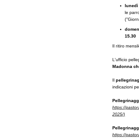
lunedì
le parr
("Giorn
domeni
15.30
Il ritiro mensi
L'ufficio pell
Madonna che
Il
pellegrina
indicazioni per
Pellegrinagg
https://pasto
2025/)
Pellegrinagg
https://pasto