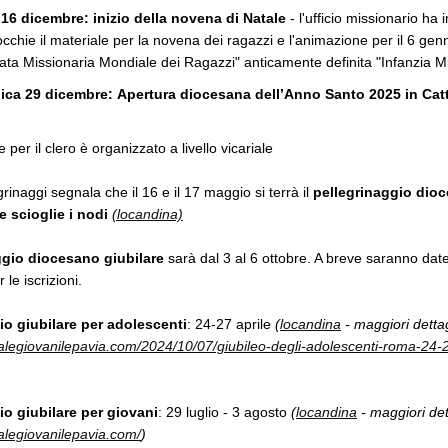
 16 dicembre:
inizio della novena di Natale
- l'ufficio missionario ha i
occhie il materiale per la novena dei ragazzi e l'animazione per il 6 gen
ata Missionaria Mondiale dei Ragazzi" anticamente definita "Infanzia Mi
ca 29 dicembre:
Apertura diocesana dell’Anno Santo 2025 in Catt
le per il clero è organizzato a livello vicariale
egrinaggi segnala che il 16 e il 17 maggio si terrà il
pellegrinaggio dioc
 scioglie i nodi
(locandina)
ggio diocesano giubilare
sarà dal 3 al 6 ottobre. A breve saranno date 
 le iscrizioni.
io giubilare per adolescenti
: 24-27 aprile
(
locandina
- maggiori dettag
ralegiovanilepavia.com/2024/10/07/giubileo-degli-adolescenti-roma-24-2
io giubilare per giovani
: 29 luglio - 3 agosto
(
locandina
- maggiori det
ralegiovanilepavia.com/
)