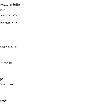
nviato in tutte
naio
ssionaria")
edrale alle
esano alla
tutte le
li
7-aprile-
tagli