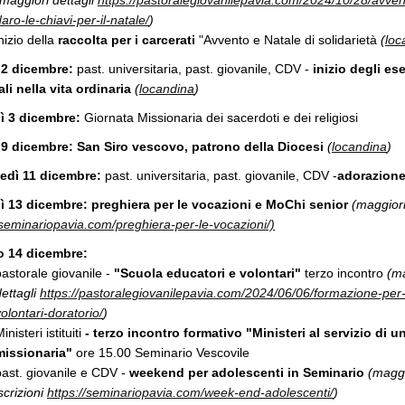
(maggiori dettagli
https://pastoralegiovanilepavia.com/2024/10/28/avven
aro-le-chiavi-per-il-natale/
)
nizio della
raccolta per i carcerati
"Avvento e Natale di solidarietà
(
loc
 2 dicembre:
past. universitaria, past. giovanile, CDV -
inizio degli ese
ali nella vita ordinaria
(
locandina
)
ì 3 dicembre:
Giornata Missionaria dei sacerdoti e dei religiosi
 9 dicembre:
San Siro vescovo, patrono della Diocesi
(
locandina
)
edì 11 dicembre:
past. universitaria, past. giovanile, CDV -
adorazion
ì 13 dicembre: preghiera per le vocazioni e MoChi senior
(maggiori
/seminariopavia.com/preghiera-per-le-vocazioni/)
o 14 dicembre:
pastorale giovanile -
"Scuola educatori e volontari"
terzo incontro
(ma
dettagli
https://pastoralegiovanilepavia.com/2024/06/06/formazione-per-
olontari-doratorio/
)
inisteri istituiti
- terzo incontro formativo "Ministeri al servizio di 
missionaria"
ore 15.00 Seminario Vescovile
past. giovanile e CDV -
weekend per adolescenti
in Seminario
(maggi
scrizioni
https://seminariopavia.com/week-end-adolescenti/
)