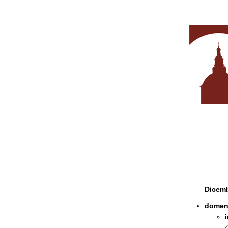
Dicem
domeni