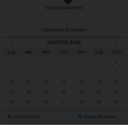
tutti gli appuntamenti
Calendario diocesano
‹
AGOSTO 2026
›
Lun
Mar
Mer
Gio
Ven
Sab
Dom
27
28
29
30
31
1
2
3
4
5
6
7
8
9
10
11
12
13
14
15
16
17
18
19
20
21
22
23
24
25
26
27
28
29
30
31
1
2
3
4
5
6
Eventi in diocesi
Impegni del vescovo