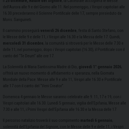
Il
25 dicembre, Natale del Signore
, la Cattedrale accoglierà le Messe
dell’Aurora alle 9 e del Giorno alle 11. Nel pomeriggio, i Vespri capitolari alle
16.30 precederanno il Solenne Pontificale delle 17, sempre presieduto da
Mons. Sanguineti.
Il cammino proseguirà
venerdì 26 dicembre
, festa di Santo Stefano, con
le Messe delle 9 e delle 11, i Vespri alle 16.30 e la Messa delle 17. Quindi,
mercoledì 31 dicembre
, la comunità si ritroverà per le Messe delle 7.30 e
delle 11; nel pomeriggio, dopo i Vespri capitolari (16.30), il Pontificale con il
canto del “Te Deum” alle ore 17.
La Solennità di Maria Santissima Madre di Dio,
giovedì 1° gennaio 2026
,
offrirà un nuovo momento di affidamento e speranza, nella Giornata
Mondiale della Pace: Messe alle 9 e alle 11, Vespri alle 16.30 e Pontificale
alle 17 con il canto del “Veni Creator”.
Domenica 4 gennaio le Messe saranno celebrate alle 9. 11, 17 e 19, con i
Vespri capitolari alle 16.30. Lunedì 5 gennaio, vigilia dell’Epifania, Messe alle
7.30 e alle 11, i Primi Vespri dell’Epifania alle 16.30 e la Messa delle 17.
Il percorso natalizio troverà il suo compimento
martedì 6 gennaio
,
solennità dell’Epifania del Signore, con le Messe delle 9 e delle 11, i Vespri