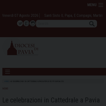
Skip
MENU
to
content
Venerdì 07 Agosto 2026
Santi Sisto II, Papa, E Compagni, Martiri
Search
Twitter
Facebook
Instagram
HOME
»
LE CELEBRAZIONI IN CATTEDRALE A PAVIA PER LE FESTE NATALIZIE
NEWS
Le celebrazioni in Cattedrale a Pavia