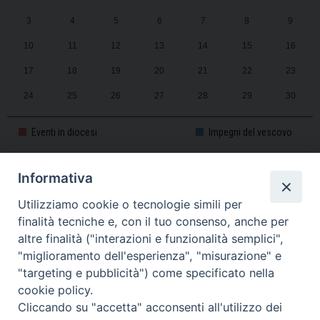
3
4
5
6
7
8
9
10
11
12
13
14
15
16
17
18
19
20
21
22
23
24
25
26
27
28
29
30
31
1
2
3
4
5
6
Eventi in diocesi
Impegni del vescovo
Informativa
CALENDARIO PASTORALE 2025-2026
Utilizziamo cookie o tecnologie simili per
finalità tecniche e, con il tuo consenso, anche per
altre finalità ("interazioni e funzionalità semplici",
"miglioramento dell'esperienza", "misurazione" e
"targeting e pubblicità") come specificato nella
cookie policy.
Cliccando su "accetta" acconsenti all'utilizzo dei