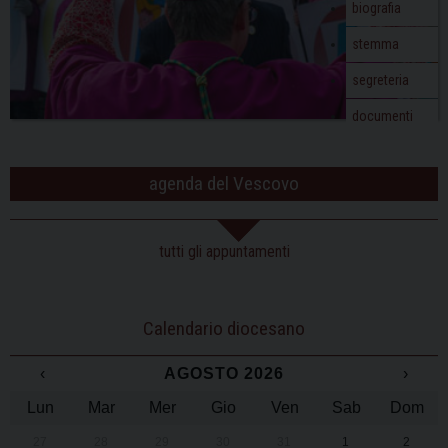
biografia
stemma
segreteria
documenti
agenda del Vescovo
tutti gli appuntamenti
Calendario diocesano
‹
AGOSTO 2026
›
Lun
Mar
Mer
Gio
Ven
Sab
Dom
27
28
29
30
31
1
2