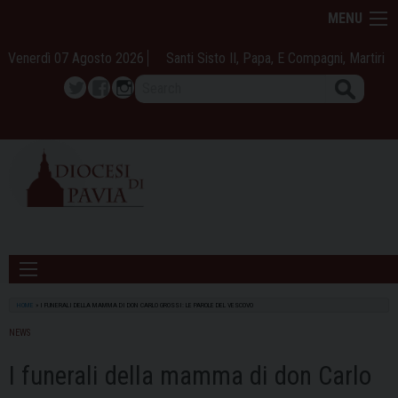
Skip
MENU
to
content
Venerdì 07 Agosto 2026
Santi Sisto II, Papa, E Compagni, Martiri
Search
Twitter
Facebook
Instagram
HOME
»
I FUNERALI DELLA MAMMA DI DON CARLO GROSSI: LE PAROLE DEL VESCOVO
NEWS
I funerali della mamma di don Carlo