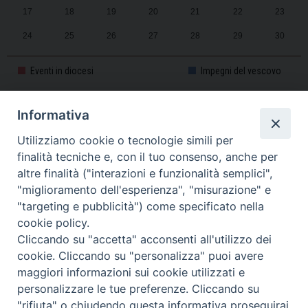
17
18
19
20
21
22
23
24
25
26
27
28
29
30
31
1
2
3
4
5
6
Eventi in diocesi
Impegni del vescovo
Informativa
CALENDARIO PASTORALE 2025-2026
Utilizziamo cookie o tecnologie simili per
finalità tecniche e, con il tuo consenso, anche per
altre finalità ("interazioni e funzionalità semplici",
"miglioramento dell'esperienza", "misurazione" e
"targeting e pubblicità") come specificato nella
cookie policy.
Cliccando su "accetta" acconsenti all'utilizzo dei
cookie. Cliccando su "personalizza" puoi avere
maggiori informazioni sui cookie utilizzati e
personalizzare le tue preferenze. Cliccando su
Piazza Duomo, 11 - 27100 Pavia - Tel. 0382.386511 - Fax
"rifiuta" o chiudendo questa informativa proseguirai