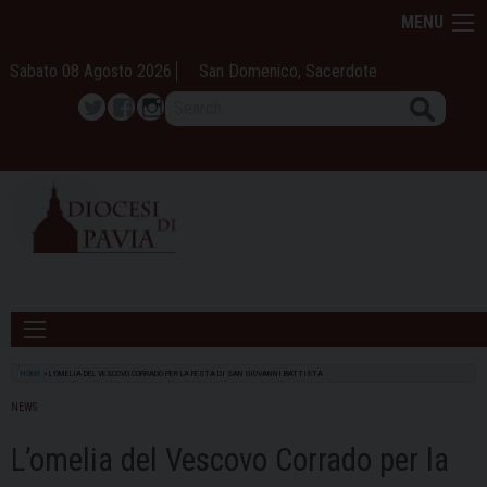
Skip
MENU
to
content
Sabato 08 Agosto 2026
San Domenico, Sacerdote
Search
Twitter
Facebook
Instagram
HOME
»
L’OMELIA DEL VESCOVO CORRADO PER LA FESTA DI SAN GIOVANNI BATTISTA
NEWS
L’omelia del Vescovo Corrado per la