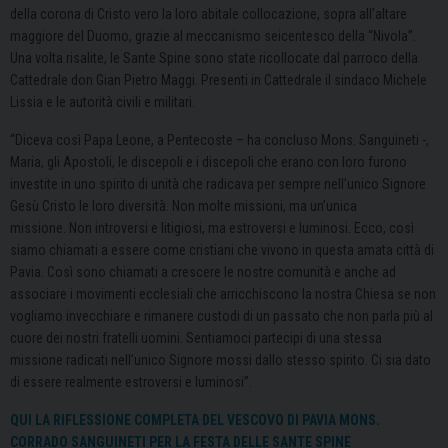
della corona di Cristo vero la loro abitale collocazione, sopra all’altare
maggiore del Duomo, grazie al meccanismo seicentesco della “Nivola”.
Una volta risalite, le Sante Spine sono state ricollocate dal parroco della
Cattedrale don Gian Pietro Maggi. Presenti in Cattedrale il sindaco Michele
Lissia e le autorità civili e militari.
“Diceva così Papa Leone,
a Pentecoste – ha concluso Mons. Sanguineti -,
Maria, gli Apostoli,
le discepoli e i discepoli che erano con loro
furono
investite in uno spirito di unità
che radicava per sempre nell’unico Signore
Gesù Cristo
le loro diversità.
Non molte missioni, ma un’unica
missione.
Non introversi e litigiosi,
ma estroversi e luminosi.
Ecco, così
siamo chiamati a essere
come cristiani che vivono in questa amata città di
Pavia.
Così sono chiamati a crescere le nostre comunità
e anche ad
associare i movimenti ecclesiali
che arricchiscono la nostra Chiesa
se non
vogliamo invecchiare
e rimanere custodi di un passato
che non parla più al
cuore dei nostri fratelli uomini.
Sentiamoci partecipi di una stessa
missione
radicati nell’unico Signore
mossi dallo stesso spirito.
Ci sia dato
di essere realmente
estroversi e luminosi”.
QUI LA RIFLESSIONE COMPLETA DEL VESCOVO DI PAVIA MONS.
CORRADO SANGUINETI PER LA FESTA DELLE SANTE SPINE