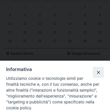
27
28
29
30
31
1
2
3
4
5
6
7
8
9
10
11
12
13
14
15
16
17
18
19
20
21
22
23
24
25
26
27
28
29
30
31
1
2
3
4
5
6
Eventi in diocesi
Impegni del vescovo
Informativa
CALENDARIO PASTORALE 2025-2026
Utilizziamo cookie o tecnologie simili per
finalità tecniche e, con il tuo consenso, anche per
altre finalità ("interazioni e funzionalità semplici",
"miglioramento dell'esperienza", "misurazione" e
"targeting e pubblicità") come specificato nella
cookie policy.