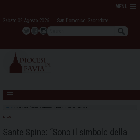
Skip
MENU
to
content
Sabato 08 Agosto 2026
San Domenico, Sacerdote
Search
Twitter
Facebook
Instagram
HOME
»
SANTE SPINE: “SONO IL SIMBOLO DELLA BELLEZZA DELLA NOSTRA FEDE”
NEWS
Sante Spine: “Sono il simbolo della