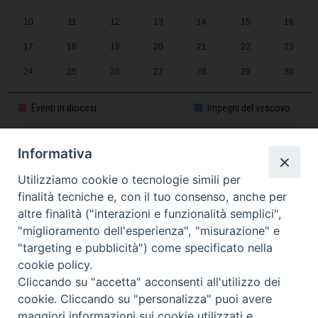
10
11
12
13
14
15
16
17
18
19
20
21
22
23
24
25
26
27
28
29
30
31
1
2
3
4
5
6
Eventi in diocesi
Impegni del vescovo
Informativa
CALENDARIO PASTORALE 2025-2026
Utilizziamo cookie o tecnologie simili per
finalità tecniche e, con il tuo consenso, anche per
altre finalità ("interazioni e funzionalità semplici",
"miglioramento dell'esperienza", "misurazione" e
"targeting e pubblicità") come specificato nella
cookie policy.
Cliccando su "accetta" acconsenti all'utilizzo dei
cookie. Cliccando su "personalizza" puoi avere
maggiori informazioni sui cookie utilizzati e