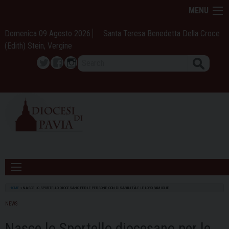
Skip
MENU
to
content
Domenica 09 Agosto 2026
Santa Teresa Benedetta Della Croce
(Edith) Stein, Vergine
Search
Twitter
Facebook
Instagram
HOME
»
NASCE LO SPORTELLO DIOCESANO PER LE PERSONE CON DISABILITÀ E LE LORO FAMIGLIE
NEWS
Nasce lo Sportello diocesano per le