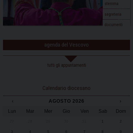
stemma
segreteria
documenti
agenda del Vescovo
tutti gli appuntamenti
Calendario diocesano
‹
AGOSTO 2026
›
Lun
Mar
Mer
Gio
Ven
Sab
Dom
27
28
29
30
31
1
2
3
4
5
6
7
8
9