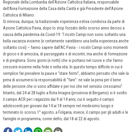
Regionale della Lombardia dell’Azione Cattolica Italiana, responsabile
dell’Area Formazione della Casa della Carità e già Presidente dell’Azione
Cattolica di Milano.
Si rinnova, dunque, la tradizionale esperienza estiva condivisa da parte di
Azione Cattolica Pavia, dopo lo stop forzato dello scorso anno deciso a
causa della pandemia da Covid-19: “I nostri Campi non sono soltanto una
bella vacanza insieme (e certamente sarebbero una bella esperienza anche
soltanto così) – fanno sapere dall’AC Pavia -: i nostri Campi sono momenti
di gioco e di amicizia, di passeggiate e di incontri, ma anche di formazione
e di preghiera. Sono giorni (e notti) che si portano nel cuore e che fanno
crescere insieme nella fede e nella vita. In questo tempo difficile in cui è
semplice far prevalere la paura e “stare fermi”, abbiamo pensato che vale la
pena di assumersi la responsabilità di “fare”: ne vale la pena per il bene
delle persone che ci sono affidate e per noi che nel servizio cresciamo”.
Intanto, dal 24 al 28 luglio a Rota Imagna (provincia di Bergamo) si è svolto
il campo ACR per i ragazzini dai 9 al 14 anni, cui è seguito il campo
adolescenti per giovani dai 14 ai 18 sempre nel medesimo luogo e
terminato lo scorso 1° agosto; a Folgaria, invece, il campo per gli adulti e le
famiglie in programma, come detto, dal 18 al 22 di agosto.