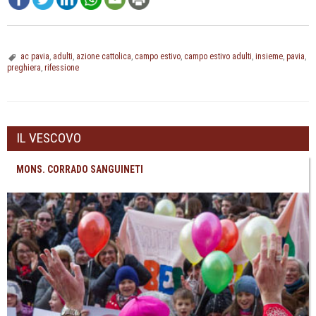
ac pavia
,
adulti
,
azione cattolica
,
campo estivo
,
campo estivo adulti
,
insieme
,
pavia
,
preghiera
,
rifessione
IL VESCOVO
MONS. CORRADO SANGUINETI