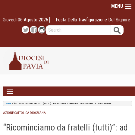
Skip
MENU
to
content
Giovedì 06 Agosto 2026
Festa Della Trasfigurazione Del Signore
Search
Twitter
Facebook
Instagram
HOME
»
“RICOMINCIAMO DA FRATELLI (TUTTI)”: AD AGOSTO IL CAMPO ADULTI DI AZIONE CATTOLICA PAVIA
AZIONE CATTOLICA DIOCESANA
“Ricominciamo da fratelli (tutti)”: ad